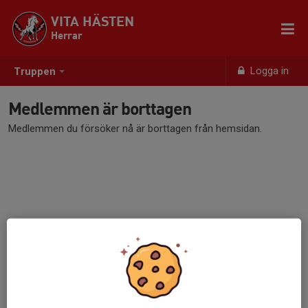
VITA HÄSTEN
Herrar
Logga in
Truppen
Medlemmen är borttagen
Medlemmen du försöker nå är borttagen från hemsidan.