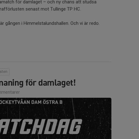
match för damlaget – och ny chans att studsa
trafförlusten senast mot Tullinge TP HC.
är gången i Himmelstalundshallen. Och vi är redo.
ästen
maning för damlaget!
mentarer