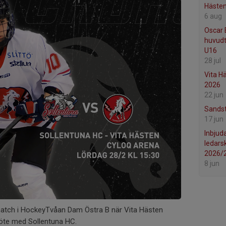
Häste
6 aug
Oscar 
huvudt
U16
28 jul
Vita H
2026
22 jun
Sandst
17 jun
Inbjuda
ledar
2026/
8 jun
match i HockeyTvåan Dam Östra B när Vita Hästen
möte med Sollentuna HC.