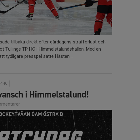
ade tillbaka direkt efter gårdagens strafförlust och
ot Tullinge TP HC i Himmelstalundshallen. Med en
ett tydligare presspel satte Hästen...
TP HC
evansch i Himmelstalund!
mentarer