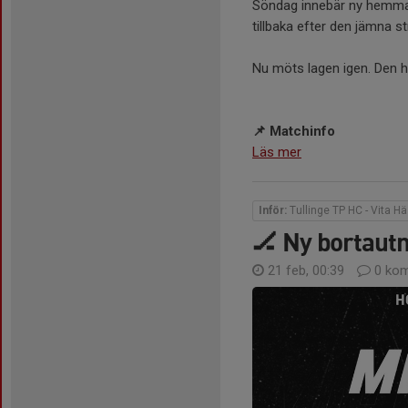
Söndag innebär ny hemma
tillbaka efter den jämna s
Nu möts lagen igen. Den h
📌 Matchinfo
Läs mer
Inför:
Tullinge TP HC - Vita H
🏒 Ny bortaut
21 feb, 00:39
0 kom