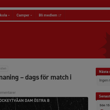
kola
Camper
Bli medlem
ästen
Nästa
aning – dags för match i
Ingen 
mentarer
Senast
Sön 15