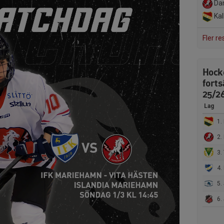
Da
Kall
Fler re
Hock
forts
25/2
Lag
1. 
2.
3. 
4.
5.
6. 