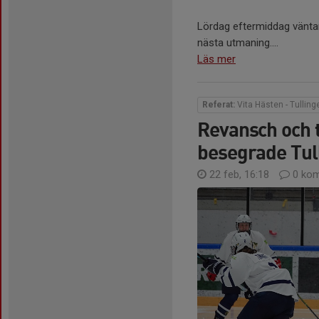
Lördag eftermiddag väntar 
nästa utmaning....
Läs mer
Referat:
Vita Hästen - Tulling
Revansch och 
besegrade Tul
22 feb, 16:18
0 kom