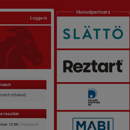
Huvudpartners
Logga in
 match
match inbokad
e resultat
 mar 12:00
| Hockeytvåan Dam fortsättning Östra