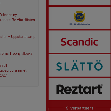
n
Eriksson ny
ränare för Vita Hästen
ästen – Uppstartscamp
röms Trophy tillbaka
n till
skapsprogrammet
2027
Silverpartners