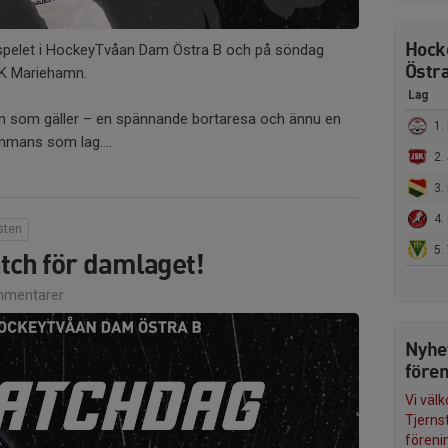
Hock
espelet i HockeyTvåan Dam Östra B och på söndag
Östra
FK Mariehamn.
Lag
mn som gäller – en spännande bortaresa och ännu en
1. 
ammans som lag....
2.
3. 
4.
sten
5. 
tch för damlaget!
mentarer
Nyhe
före
Vi väl
Tjerns
föreni