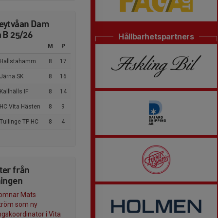
eytvåan Dam
 B 25/26
Hållbarhetspartners
M
P
Hallstahammars HK
8
17
 Järna SK
8
16
Kallhälls IF
8
14
 HC Vita Hästen
8
9
Tullinge TP HC
8
4
ter från
ningen
komnar Mats
tröm som ny
ngskoordinator i Vita