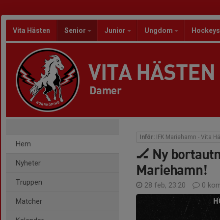
Vita Hästen
Senior
Junior
Ungdom
Hockeys
VITA HÄSTEN
Damer
Inför:
IFK Mariehamn - Vita H
Hem
🏒 Ny bortautm
Nyheter
Mariehamn!
Truppen
28 feb, 23:20
0 kom
Matcher