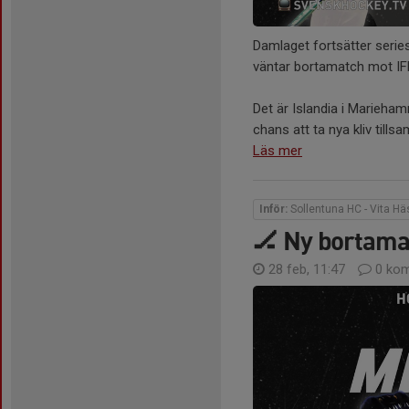
Damlaget fortsätter seri
väntar bortamatch mot I
Det är Islandia i Marieha
chans att ta nya kliv tills
Läs mer
Inför:
Sollentuna HC - Vita Hä
🏒 Ny bortama
28 feb, 11:47
0 kom