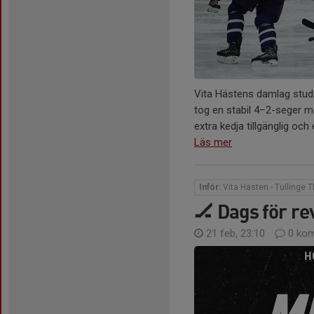
Vita Hästens damlag studs
tog en stabil 4–2-seger m
extra kedja tillgänglig och 
Läs mer
Inför:
Vita Hästen - Tullinge 
🏒 Dags för r
21 feb, 23:10
0 kom