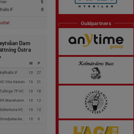
mer
5
hälls IF
0
Guldpartners
sultat
eytvåan Dam
ättning Östra
6
M
P
Kallhälls IF
10
27
 HC Vita Hästen
10
21
Tullinge TP HC
10
18
 IFK Mariehamn
10
12
 Sollentuna HC
10
12
Smedjebackens HC
10
0