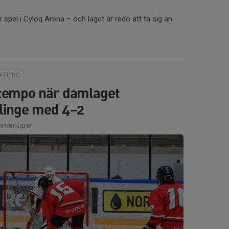
spel i Cyloq Arena – och laget är redo att ta sig an
e TP HC
tempo när damlaget
linge med 4–2
mentarer