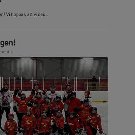
ri..
n! Vi hoppas att vi ses...
ngen!
mentar