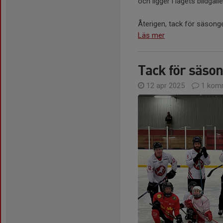
och ligger i lagets bildgalle
Återigen, tack för säsonge
Läs mer
Tack för säso
12 apr 2025
1 kom