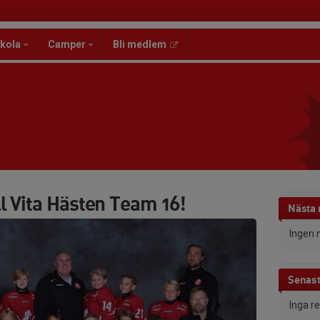
kola
Camper
Bli medlem
l Vita Hästen Team 16!
Nästa
Ingen 
Senast
Inga r