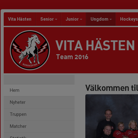
Vita Hästen
Senior
Junior
Ungdom
Hockeys
VITA HÄSTEN
Team 2016
Välkommen til
Hem
Nyheter
Truppen
Matcher