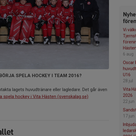
Nyhe
före
Vi väl
Tjerns
föreni
Häste
6 aug
Oscar 
huvudt
U16
BÖRJA SPELA HOCKEY I TEAM 2016?
28 jul
Vita H
kta lagets huvudtränare eller lagledare. Det går även
2026
a spela hockey i Vita Hästen (svenskalag.se)
22 jun
Sandst
17 jun
Inbjuda
llet
ledar