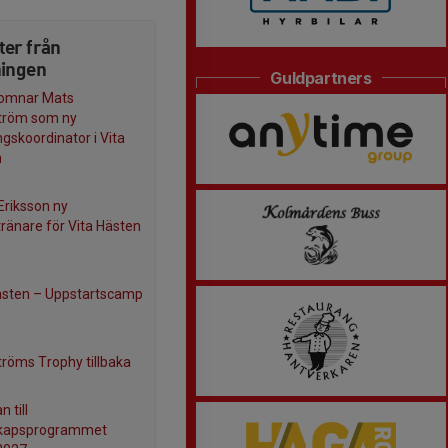
ter från
ningen
Guldpartners
komnar Mats
tröm som ny
ngskoordinator i Vita
n
Eriksson ny
ränare för Vita Hästen
ästen – Uppstartscamp
röms Trophy tillbaka
n till
skapsprogrammet