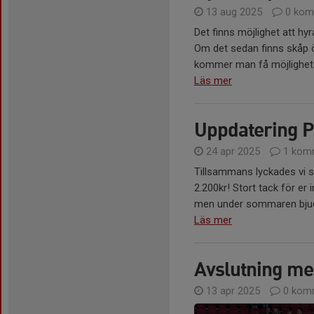
13 aug 2025
0 kom
Det finns möjlighet att hyr
Om det sedan finns skåp öve
kommer man få möjlighet at
Läs mer
Uppdatering P
24 apr 2025
1 kom
Tillsammans lyckades vi sälj
2.200kr! Stort tack för er i
men under sommaren bjuder 
Läs mer
Avslutning me
13 apr 2025
0 kom