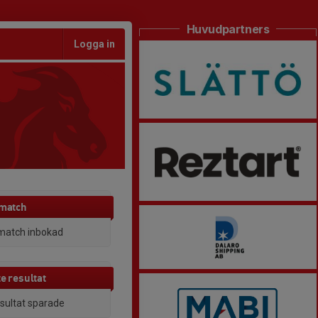
Huvudpartners
Logga in
 match
match inbokad
e resultat
esultat sparade