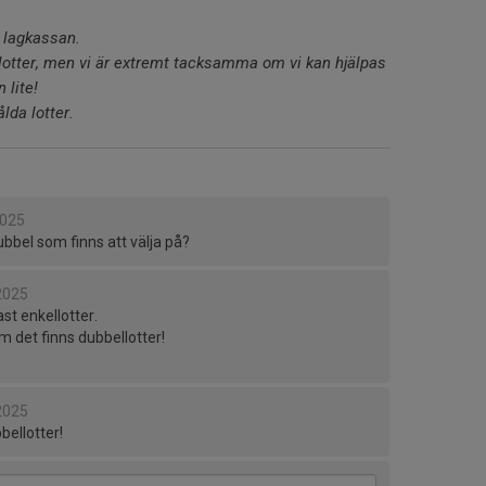
a lagkassan.
a lotter, men vi är extremt tacksamma om vi kan hjälpas
 lite!
lda lotter.
2025
ubbel som finns att välja på?
2025
st enkellotter.
om det finns dubbellotter!
2025
bellotter!