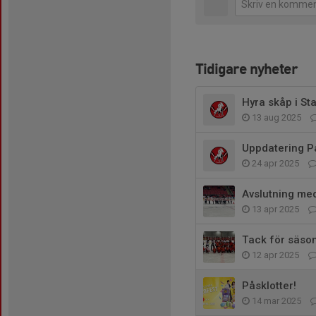
Tidigare nyheter
Hyra skåp i Sta
13 aug 2025
Uppdatering På
24 apr 2025
Avslutning me
13 apr 2025
Tack för säso
12 apr 2025
Påsklotter!
14 mar 2025