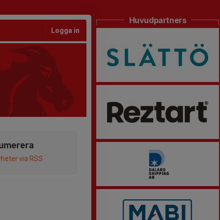
Huvudpartners
Logga in
umerera
heter via RSS