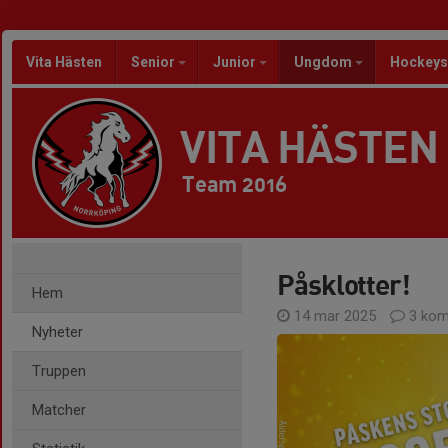
Vita Hästen
Senior
Junior
Ungdom
Hockeys
VITA HÄSTEN
Team 2016
Påsklotter!
Hem
14 mar 2025
3 kom
Nyheter
Truppen
Matcher