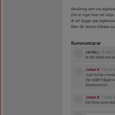
Betalning sker via digital
Det är inget krav att sälj
åt att bygga upp lagkassan
Man får lämna tillbaka oså
Kommentarer
cecilia j.
14 mar 
är det enkel och d
Johan H.
14 mar 
Just nu har vi enda
Har ställt frågan 
Återkommer!
Johan H.
17 mar 
Det finns även dub