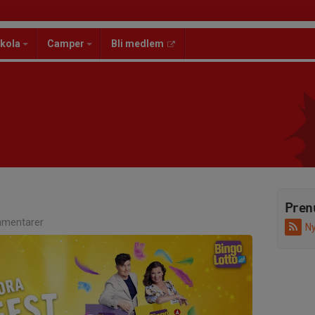
kola
Camper
Bli medlem
Pren
mentarer
Ny