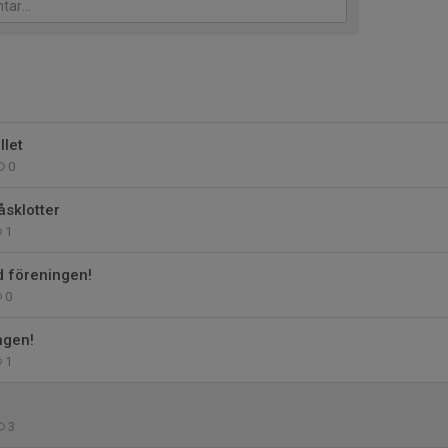
llet
0
sklotter
1
d föreningen!
0
ngen!
1
3