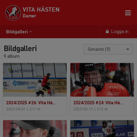
VITA HÄSTEN
Damer
Logga in
Bildgalleri
Bildgalleri
Senaste (9)
9 album
2024/2025 #26: Vita Hästen - SDE HF 2
2024/2025 #24: Vita Hästen - Tullinge TP HC
2025-04-01
|
211 st
2025-03-11
|
212 st