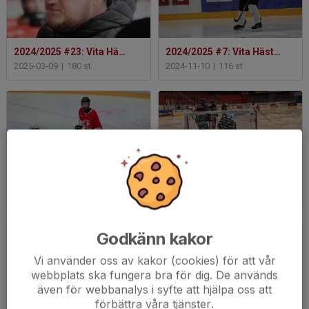
2024/2025 #23: Vita Hästen - IFK Mariehamn
2024/2025 #7: Vita Hästen - Järna SK
2025-03-09
|
180 st
2024-11-10
|
116 st
2024/2025 #2: Vita Hästen - Järna SK
2023/2024 #7: Vita Hästen - Nyköpings SK
2024-09-22
|
37 st
2024-01-21
|
19 st
Godkänn kakor
Vi använder oss av kakor (cookies) för att vår
webbplats ska fungera bra för dig. De används
även för webbanalys i syfte att hjälpa oss att
förbättra våra tjänster.