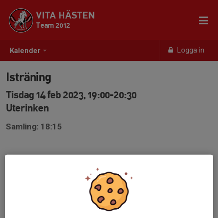
VITA HÄSTEN
Team 2012
Logga in
Kalender
Isträning
Tisdag 14 feb 2023, 19:00-20:30
Uterinken
Samling: 18:15