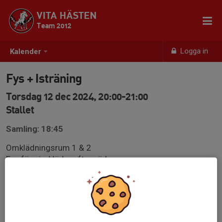
VITA HÄSTEN
Team 2012
Logga in
Kalender
Fys + Isträning
Torsdag 12 dec 2024, 20:00-21:00
Stallet
Samling: 18:45
Omklädningsrum 1 & 2
Fys före is, kläder efter väder.
Istid 20.00 - 21.00
Ombytta och klara för is 10min innan isträning för
genomgång av träningsupplägg.