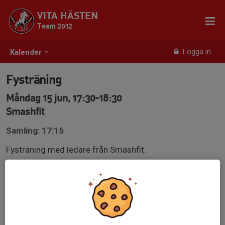
VITA HÄSTEN
Team 2012
Logga in
Kalender
Fysträning
Måndag 15 jun, 17:30-18:30
Smashfit
Samling: 17:15
Fysträning med ledare från Smashfit.
Ta med vattenflaska & inneskor (rena).
Välkomna!