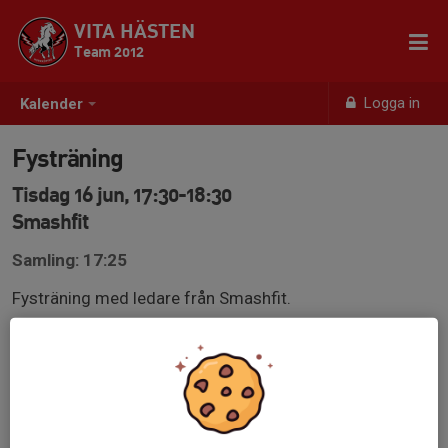
VITA HÄSTEN
Team 2012
Logga in
Kalender
Fysträning
Tisdag 16 jun, 17:30-18:30
Smashfit
Samling: 17:25
Fysträning med ledare från Smashfit.
Ta med vattenflaska & inneskor (rena).
Välkomna!