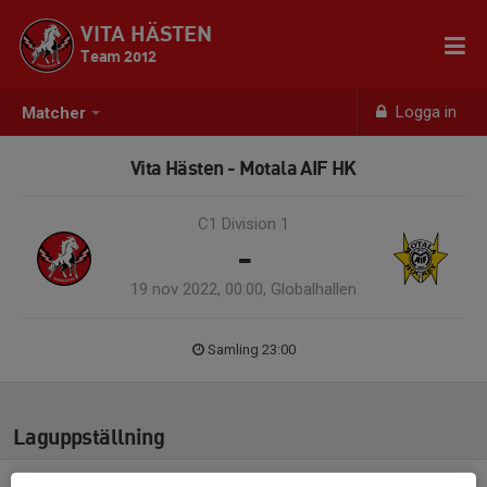
VITA HÄSTEN
Team 2012
Logga in
Matcher
Vita Hästen - Motala AIF HK
C1 Division 1
-
19 nov 2022, 00:00, Globalhallen
Samling 23:00
Laguppställning