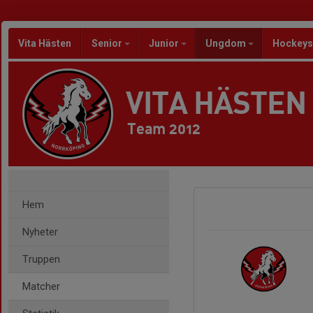
Vita Hästen
Senior
Junior
Ungdom
Hockeys
VITA HÄSTEN
Team 2012
Hem
Nyheter
Truppen
Matcher