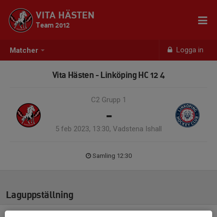
VITA HÄSTEN
Team 2012
Logga in
Matcher
Vita Hästen - Linköping HC 12 4
C2 Grupp 1
-
5 feb 2023, 13:30, Vadstena Ishall
Samling 12:30
Laguppställning