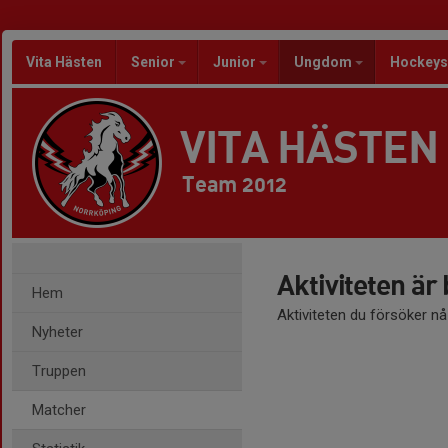
Vita Hästen
Senior
Junior
Ungdom
Hockeys
VITA HÄSTEN
Team 2012
Aktiviteten är
Hem
Aktiviteten du försöker n
Nyheter
Truppen
Matcher