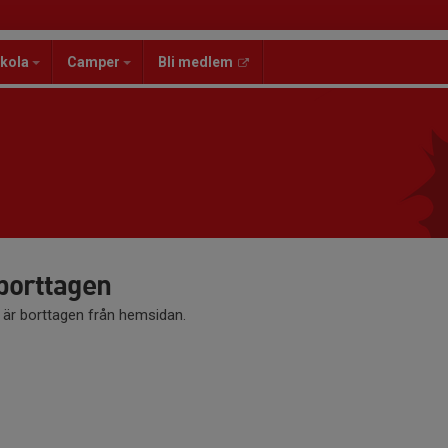
kola
Camper
Bli medlem
 borttagen
å är borttagen från hemsidan.