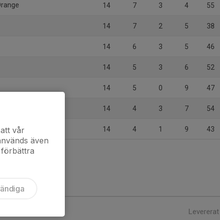
Orange
14
7
3
4
55
14
7
2
5
38
14
6
3
5
46
14
5
3
6
52
14
5
0
9
47
14
4
3
7
54
att vår
14
4
1
9
43
 används även
 förbättra
vändiga
Levererat