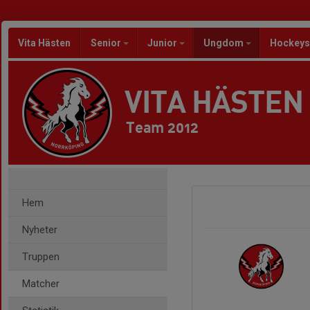
Vita Hästen
Senior
Junior
Ungdom
Hockeys
VITA HÄSTEN
Team 2012
Hem
Nyheter
Truppen
Matcher