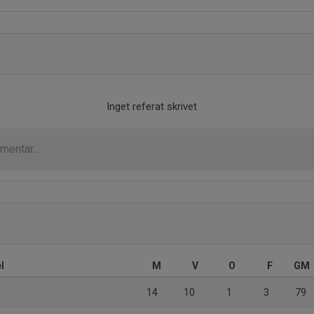
Inget referat skrivet
l
M
V
O
F
GM
14
10
1
3
79