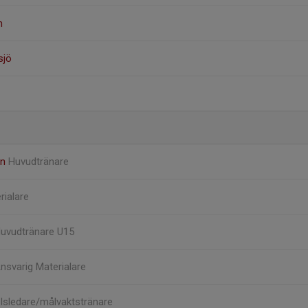
n
sjö
on
Huvudtränare
rialare
uvudtränare U15
nsvarig Materialare
Isledare/målvaktstränare