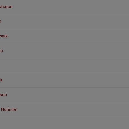
tafsson
n
rmark
jö
nk
sson
 Norinder