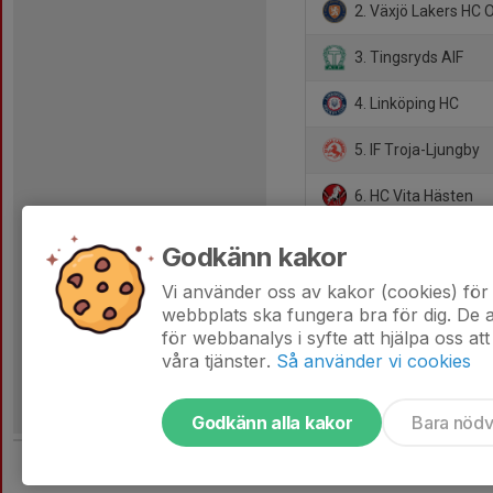
2. Växjö Lakers HC 
3. Tingsryds AIF
4. Linköping HC
5. IF Troja-Ljungby
6. HC Vita Hästen
7. HC Dalen
Godkänn kakor
8. IK Oskarshamn
Vi använder oss av kakor (cookies) för 
webbplats ska fungera bra för dig. De
för webbanalys i syfte att hjälpa oss att
våra tjänster.
Så använder vi cookies
Godkänn alla kakor
Bara nöd
Tjäna pengar till laget