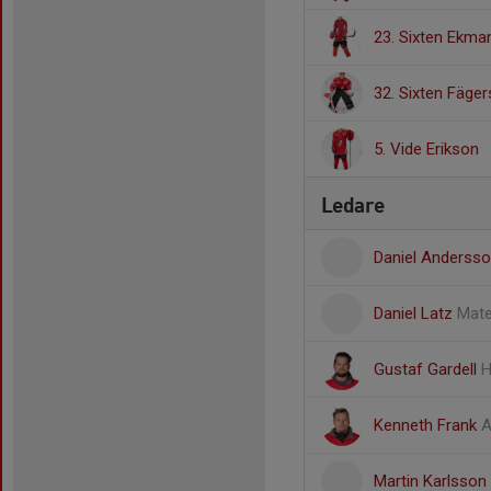
23. Sixten Ekma
32. Sixten Fäger
5. Vide Erikson
Ledare
Daniel Anderss
Daniel Latz
Mate
Gustaf Gardell
H
Kenneth Frank
A
Martin Karlsson