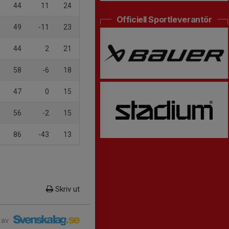
44
11
24
Officiell Sportleverantör
49
-11
23
44
2
21
58
-6
18
47
0
15
56
-2
15
86
-43
13
Skriv ut
 av