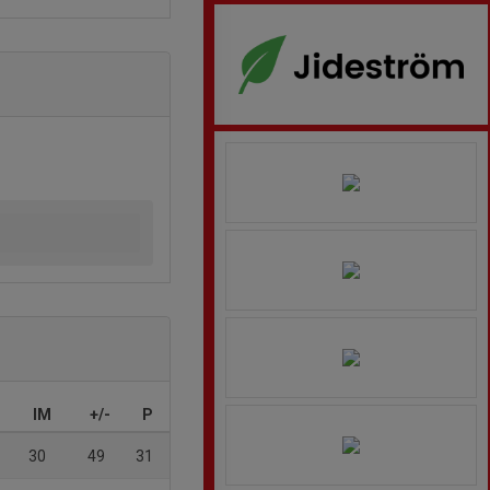
IM
+/-
P
30
49
31