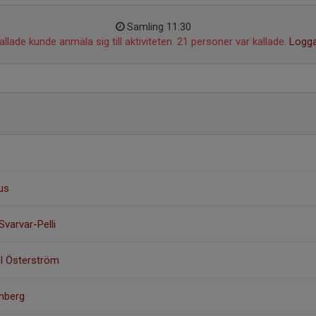
Samling 11:30
llade kunde anmäla sig till aktiviteten. 21 personer var kallade.
Logga
ius
Svarvar-Pelli
l Österström
enberg