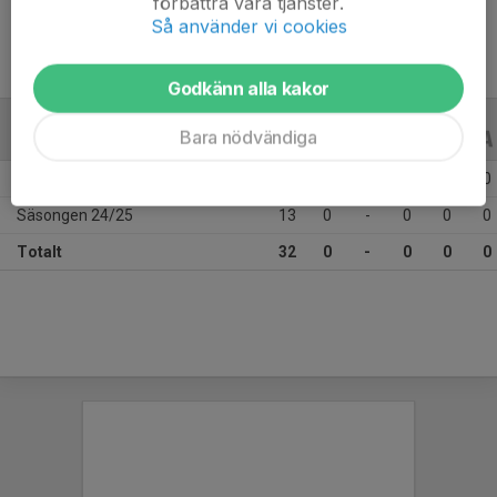
förbättra våra tjänster.
Så använder vi cookies
Godkänn alla kakor
Bara nödvändiga
ALLA SERIER
ALLA ÅR
Säsongen 25/26
19
0
-
0
0
0
Säsongen 24/25
13
0
-
0
0
0
Totalt
32
0
-
0
0
0