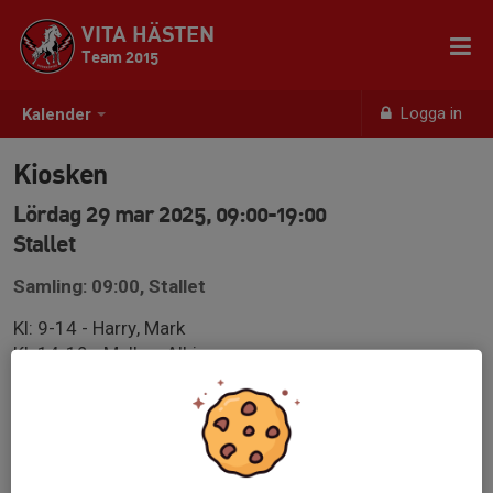
VITA HÄSTEN
Team 2015
Logga in
Kalender
Kiosken
Lördag 29 mar 2025, 09:00-19:00
Stallet
Samling: 09:00, Stallet
Kl: 9-14 - Harry, Mark
Kl: 14-19 - Melker, Albin