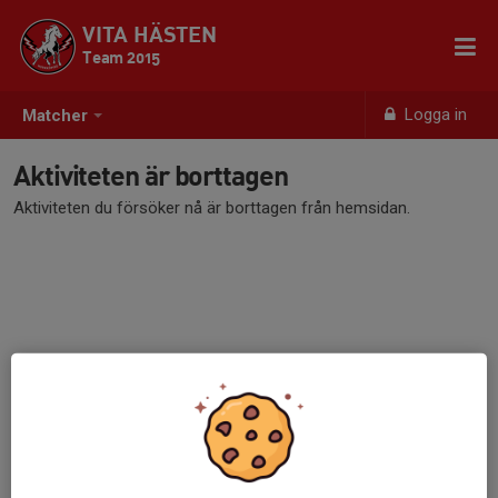
VITA HÄSTEN
Team 2015
Logga in
Matcher
Aktiviteten är borttagen
Aktiviteten du försöker nå är borttagen från hemsidan.