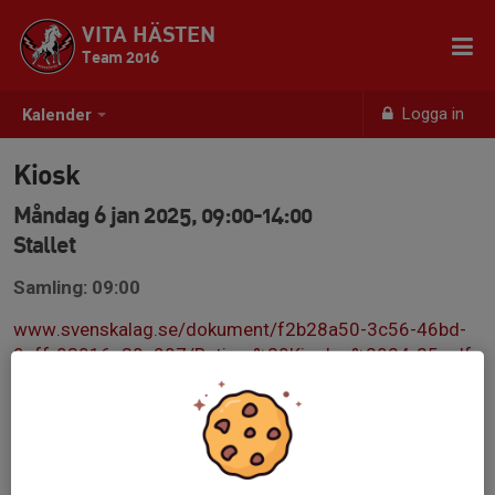
VITA HÄSTEN
Team 2016
Logga in
Kalender
Kiosk
Måndag 6 jan 2025, 09:00-14:00
Stallet
Samling: 09:00
www.svenskalag.se/dokument/f2b28a50-3c56-46bd-
9eff-03016a30e907/Rutiner%20Kiosker%2024-25.pdf