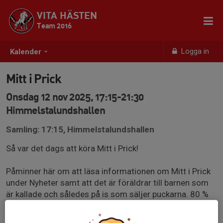
VITA HÄSTEN
Team 2016
Logga in
Kalender
Mitt i Prick
Onsdag 12 nov 2025, 17:15-21:30
Himmelstalundshallen
Samling: 17:15, Himmelstalundshallen
Så var det dags att köra Mitt i Prick!
Påminner här om att läsa informationen om Mitt i Prick
under Nyheter samt att det är föräldrar till barnen som
är kallade och således på is som säljer puckarna. 80 %
av intäkterna från eventet går direkt till lagkassan!