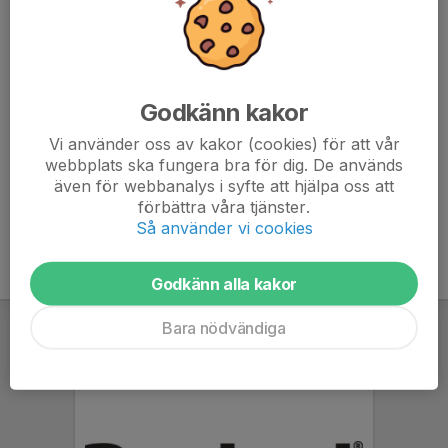
Full utrustning är det som gäller. Tröja får ni på plats.
Spelarna går in med ledarna på baksidan och föräldrar i
vanliga entrén. Viktigt att föräldrar börjar sortera
puckarna direkt, det är 300 puckar som ska sorteras och
Godkänn kakor
staplas.
Vi använder oss av kakor (cookies) för att vår
webbplats ska fungera bra för dig. De används
Ledare på is är Pontus och Kristoffer.
även för webbanalys i syfte att hjälpa oss att
förbättra våra tjänster.
Så använder vi cookies
Godkänn alla kakor
Bara nödvändiga