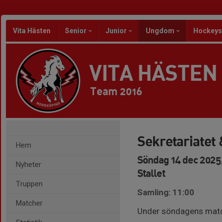
Vita Hästen
Senior
Junior
Ungdom
Hockeys
VITA HÄSTEN
Team 2016
Sekretariatet
Hem
Söndag 14 dec 2025,
Nyheter
Stallet
Truppen
Samling: 11:00
Matcher
Under söndagens match