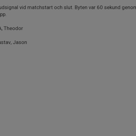
udsignal vid matchstart och slut. Byten var 60 sekund genom
pp.
 A, Theodor
ustav, Jason