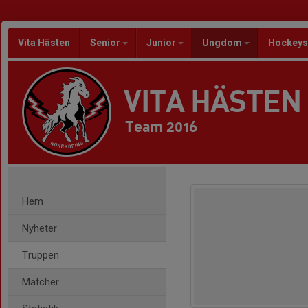
Vita Hästen
Senior
Junior
Ungdom
Hockeys
VITA HÄSTEN
Team 2016
Hem
Nyheter
Truppen
Matcher