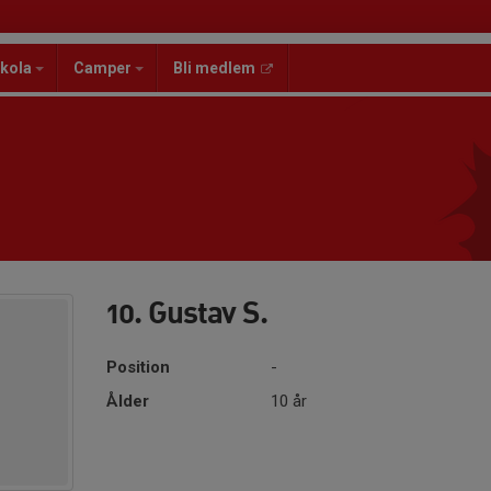
kola
Camper
Bli medlem
10. Gustav S.
Position
-
Ålder
10 år