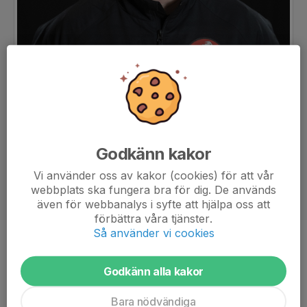
Godkänn kakor
Vi använder oss av kakor (cookies) för att vår
webbplats ska fungera bra för dig. De används
även för webbanalys i syfte att hjälpa oss att
förbättra våra tjänster.
Så använder vi cookies
Titel
Huvudtränare
Ålder
40 år
Godkänn alla kakor
Bara nödvändiga