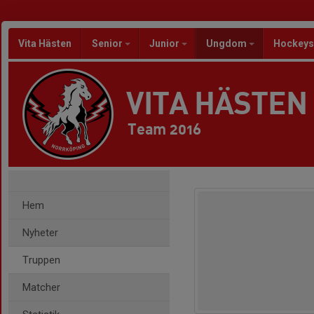
Vita Hästen
Senior
Junior
Ungdom
Hockeys
VITA HÄSTEN
Team 2016
Hem
Nyheter
Truppen
Matcher