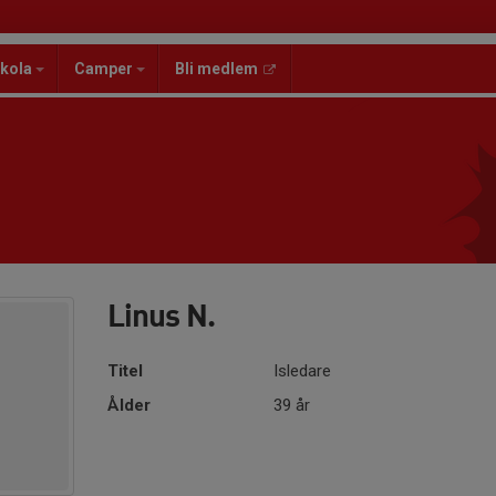
kola
Camper
Bli medlem
Linus N.
Titel
Isledare
Ålder
39 år