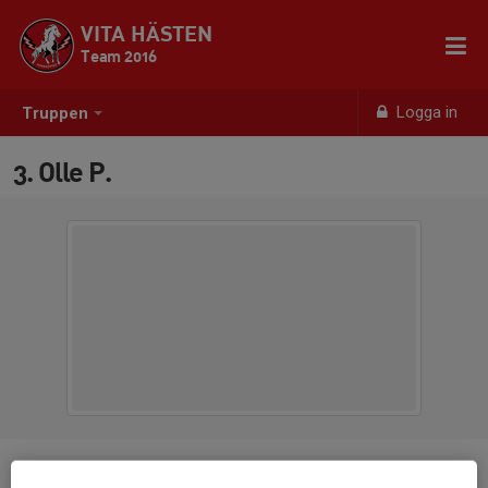
VITA HÄSTEN
Team 2016
Logga in
Truppen
3. Olle P.
Position
-