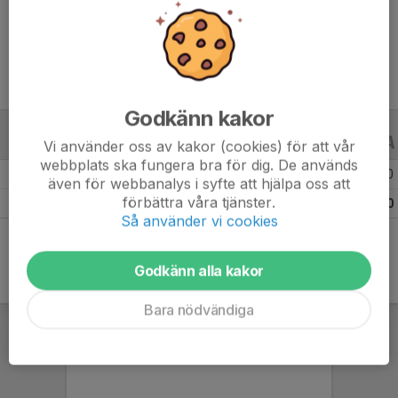
Ålder
11 år
Godkänn kakor
ALLA SERIER
ALLA ÅR
Vi använder oss av kakor (cookies) för att vår
webbplats ska fungera bra för dig. De används
Säsongen 25/26
12
0
0
även för webbanalys i syfte att hjälpa oss att
förbättra våra tjänster.
Totalt
12
0
0
Så använder vi cookies
Godkänn alla kakor
Bara nödvändiga