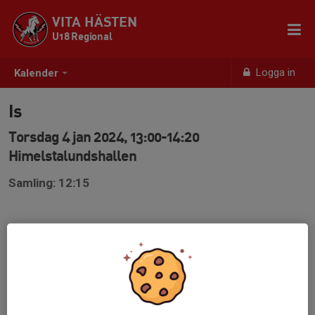
VITA HÄSTEN
U18 Regional
Logga in
Kalender
Is
Torsdag 4 jan 2024, 13:00-14:20
Himelstalundshallen
Samling: 12:15