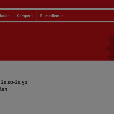
kola
Camper
Bli medlem
 20:00-20:50
len