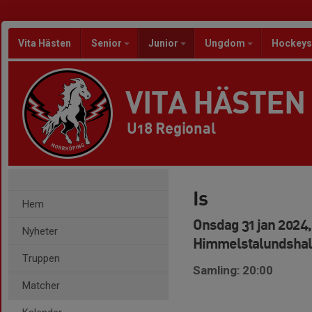
Vita Hästen
Senior
Junior
Ungdom
Hockeys
VITA HÄSTEN
U18 Regional
Is
Hem
Onsdag 31 jan 2024,
Nyheter
Himmelstalundshal
Truppen
Samling: 20:00
Matcher