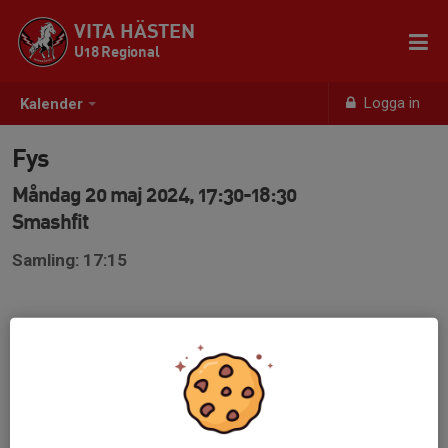
VITA HÄSTEN
U18 Regional
Logga in
Kalender
Fys
Måndag 20 maj 2024, 17:30-18:30
Smashfit
Samling: 17:15