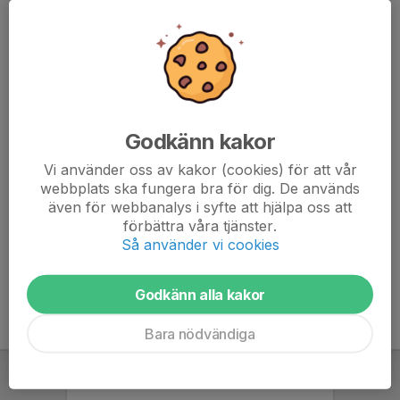
Speaker musik Ossie
Bås William Mille
Kiosk Jakob H, Alfred
Kiosk ansvarig fixar kaffe till sekretariatet och domarna,
3 läsk 3 kexchoklad och kaffe.
Godkänn kakor
Kod till förråd 1620
Vi använder oss av kakor (cookies) för att vår
Vid stängning av kiosken fylls det på med kaffe läsk och
webbplats ska fungera bra för dig. De används
kexchoklad och Delicato i lilla förrådet.
även för webbanalys i syfte att hjälpa oss att
förbättra våra tjänster.
Tränare fixar ledarfikat till motståndarlaget.
Så använder vi cookies
Godkänn alla kakor
Bara nödvändiga