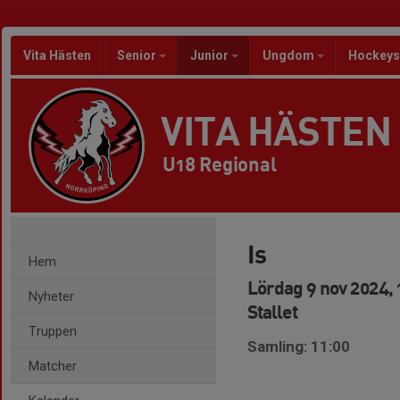
Vita Hästen
Senior
Junior
Ungdom
Hockeys
VITA HÄSTEN
U18 Regional
Is
Hem
Lördag 9 nov 2024, 
Nyheter
Stallet
Truppen
Samling: 11:00
Matcher