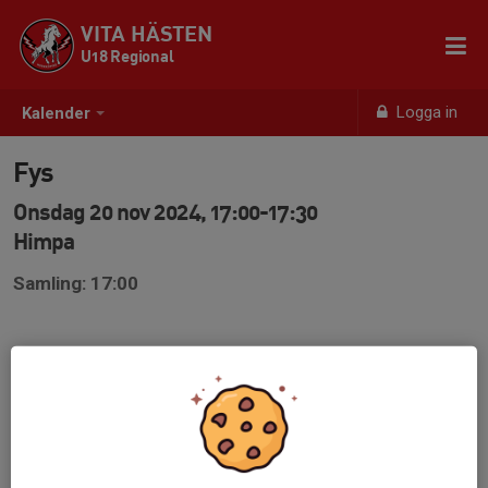
VITA HÄSTEN
U18 Regional
Logga in
Kalender
Fys
Onsdag 20 nov 2024, 17:00-17:30
Himpa
Samling: 17:00