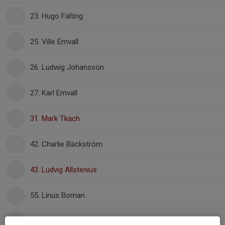
23. Hugo Fälting
25. Ville Emvall
26. Ludwig Johansson
27. Karl Emvall
31. Mark Tkach
42. Charlie Bäckström
43. Ludvig Allstenius
55. Linus Boman
56. Mykyta Perechniev