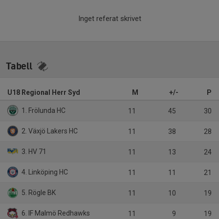
Inget referat skrivet
Tabell
U18 Regional Herr Syd
M
+/-
P
1. Frölunda HC
11
45
30
2. Växjö Lakers HC
11
38
28
3. HV 71
11
13
24
4. Linköping HC
11
11
21
5. Rögle BK
11
10
19
6. IF Malmö Redhawks
11
9
19