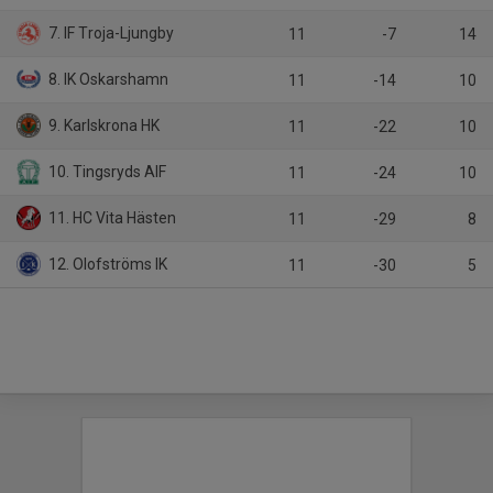
7. IF Troja-Ljungby
11
-7
14
8. IK Oskarshamn
11
-14
10
9. Karlskrona HK
11
-22
10
10. Tingsryds AIF
11
-24
10
11. HC Vita Hästen
11
-29
8
12. Olofströms IK
11
-30
5