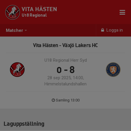
VITA HÄSTEN
U18 Regional
Logga in
Matcher
Vita Hästen - Växjö Lakers HC
U18 Regional Herr Syd
0 - 8
28 sep 2025, 14:00,
Himmelstalundshallen
Samling 13:00
Laguppställning