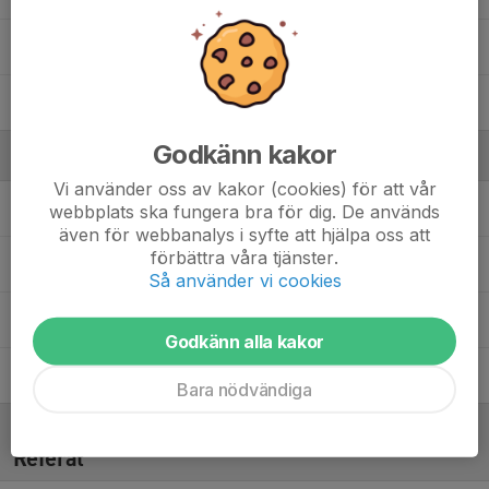
58. Kevin Stenberg
60. Vidar Torstensson
Godkänn kakor
Ledare
Vi använder oss av kakor (cookies) för att vår
Niklas Allstenius
Materialansvarig
webbplats ska fungera bra för dig. De används
även för webbanalys i syfte att hjälpa oss att
förbättra våra tjänster.
Hampus Andersson
Huvudtränare U18RS
Så använder vi cookies
Amanda Bowenius
Assisterande tränare
Godkänn alla kakor
Mattias Skoglund
Materialansvarig
Bara nödvändiga
Referat