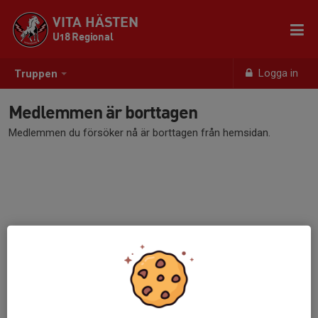
VITA HÄSTEN
U18 Regional
Logga in
Truppen
Medlemmen är borttagen
Medlemmen du försöker nå är borttagen från hemsidan.