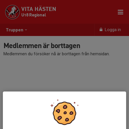
VITA HÄSTEN
U18 Regional
Logga in
Truppen
Medlemmen är borttagen
Medlemmen du försöker nå är borttagen från hemsidan.