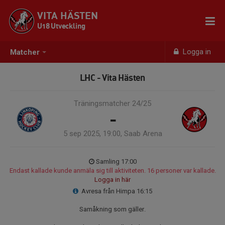
VITA HÄSTEN
U18 Utveckling
Logga in
Matcher
LHC - Vita Hästen
Träningsmatcher 24/25
-
5 sep 2025, 19:00, Saab Arena
Samling 17:00
Endast kallade kunde anmäla sig till aktiviteten. 16 personer var kallade.
Logga in här
Avresa från Himpa 16:15
Samåkning som gäller.