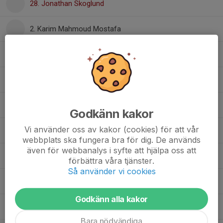
28. Jonathan Skoglund
2. Karim Mahmoud Mostafa
52. Kasper Dahlin
34. Levis Carlsson
8. Max Holmer
Godkänn kakor
Vi använder oss av kakor (cookies) för att vår
46. Max Johnsson
webbplats ska fungera bra för dig. De används
även för webbanalys i syfte att hjälpa oss att
29. Måns Nilsson
förbättra våra tjänster.
Så använder vi cookies
22. Olle Lundberg
Godkänn alla kakor
9. Simon Eklöf
Bara nödvändiga