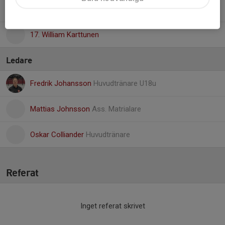
48. Theo Andersson Junestav
17. William Karttunen
Ledare
Fredrik Johansson
Huvudtränare U18u
Mattias Johnsson
Ass. Matrialare
Oskar Colliander
Huvudtränare
Referat
Inget referat skrivet