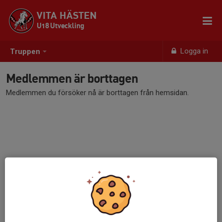
VITA HÄSTEN
U18 Utveckling
Logga in
Truppen
Medlemmen är borttagen
Medlemmen du försöker nå är borttagen från hemsidan.