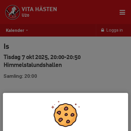
VITA HÄSTEN
U20
Logga in
Kalender
Is
Tisdag 7 okt 2025, 20:00-20:50
Himmelstalundshallen
Samling: 20:00