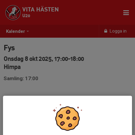
VITA HÄSTEN
U20
Logga in
Kalender
Fys
Onsdag 8 okt 2025, 17:00-18:00
Himpa
Samling: 17:00