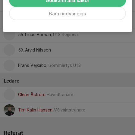
Godkänn alla kakor
40. Melvin Mörlin
Bara nödvändiga
47. Henry Fägersjö
, U18 Regional
55. Linus Boman
, U18 Regional
59. Arvid Nilsson
Frans Vejkabo
, Sommarfys U18
Ledare
Glenn Åström
Huvudtränare
Tim Kalin Hansen
Målvaktstränare
Referat