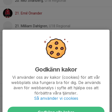
20. Mio Svanberg
, U18 Regional
21. Emil Önander
21. Milliam Dahlgren
, U18 Regional
24. Alfred Gustafsson
26. William Hedlund
29. Adam Svedman
Godkänn kakor
Vi använder oss av kakor (cookies) för att vår
31. Anthony Larsson
webbplats ska fungera bra för dig. De används
även för webbanalys i syfte att hjälpa oss att
32. Emil Lindh
förbättra våra tjänster.
Så använder vi cookies
37. Viktor Olofsson