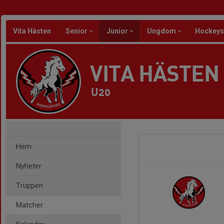
Vita Hästen
Senior
Junior
Ungdom
Hockeys
VITA HÄSTEN
U20
Hem
Nyheter
Truppen
Matcher