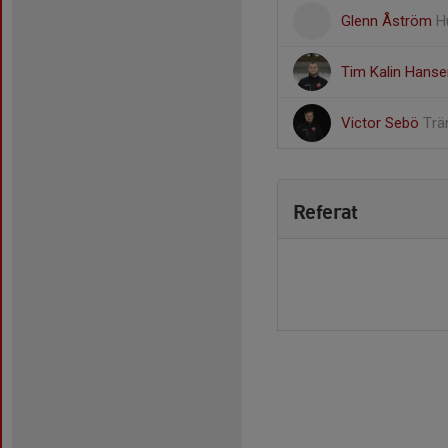
Glenn Åström
H
Tim Kalin Hans
Victor Sebö
Trä
Referat