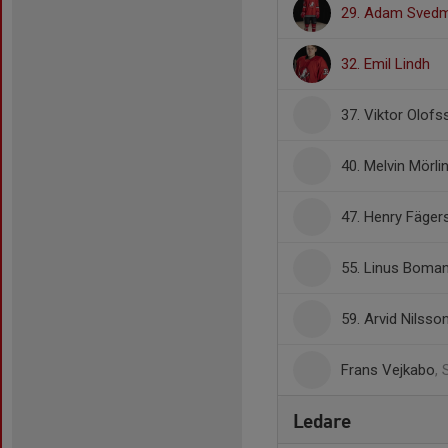
29. Adam Sved
32. Emil Lindh
37. Viktor Olofs
40. Melvin Mörli
47. Henry Fäger
55. Linus Boma
59. Arvid Nilsso
Frans Vejkabo
,
Ledare