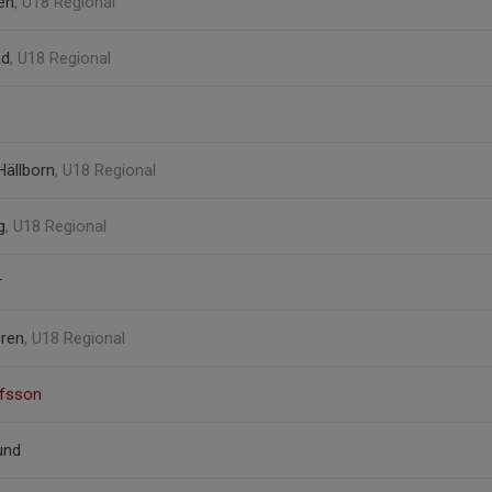
en
, U18 Regional
ad
, U18 Regional
Hällborn
, U18 Regional
g
, U18 Regional
r
gren
, U18 Regional
afsson
und