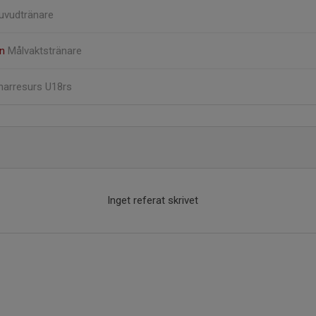
uvudtränare
en
Målvaktstränare
narresurs U18rs
Inget referat skrivet