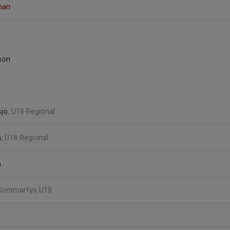
man
son
n
sjö
, U18 Regional
n
, U18 Regional
n
 Sommarfys U18