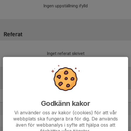
Ingen uppställning ifylld
Referat
Inget referat skrivet
Tabell
U20 Division 1 Herr Syd C
M
+/-
P
Godkänn kakor
1. Västerviks IK
14
74
41
Vi använder oss av kakor (cookies) för att vår
webbplats ska fungera bra för dig. De används
2. HC Vita Hästen
14
83
31
även för webbanalys i syfte att hjälpa oss att
förbättra våra tjänster.