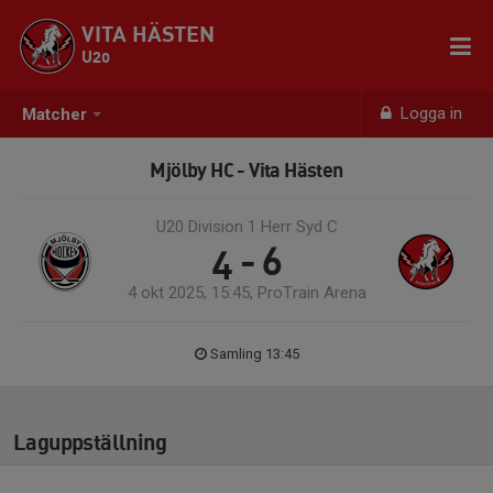
VITA HÄSTEN
U20
Logga in
Matcher
Mjölby HC - Vita Hästen
U20 Division 1 Herr Syd C
4 - 6
4 okt 2025, 15:45, ProTrain Arena
Samling 13:45
Laguppställning