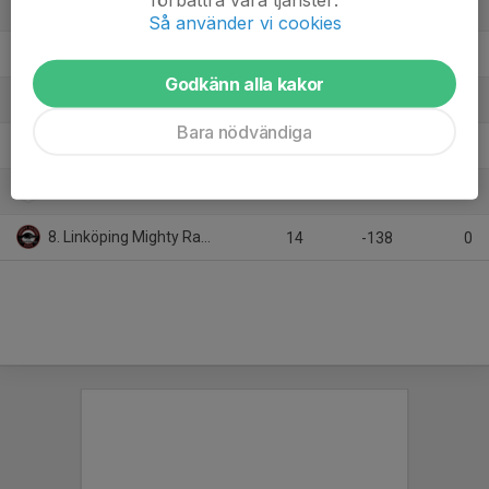
3. HC Dalen
14
68
28
Så använder vi cookies
4. Tranås AIF
14
36
24
Godkänn alla kakor
5. Mjölby HC
14
31
20
Bara nödvändiga
6. Nässjö HC
14
18
18
7. IK Guts/Valdemarsviks IF
14
-172
6
8. Linköping Mighty Ravens HC
14
-138
0