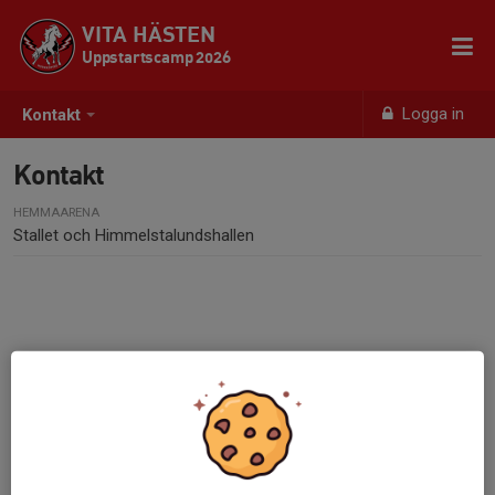
VITA HÄSTEN
Uppstartscamp 2026
Logga in
Kontakt
Kontakt
HEMMAARENA
Stallet och Himmelstalundshallen