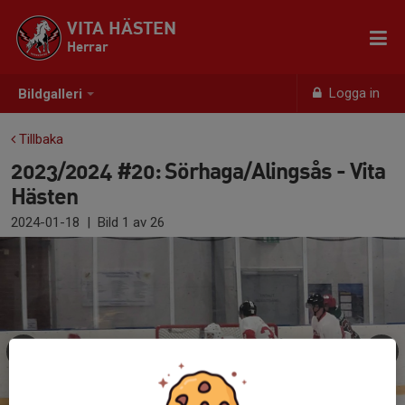
VITA HÄSTEN
Herrar
Logga in
Bildgalleri
Tillbaka
2023/2024 #20: Sörhaga/Alingsås - Vita
Hästen
2024-01-18
|
Bild
1
av 26