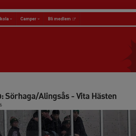
kola
Camper
Bli medlem
: Sörhaga/Alingsås - Vita Hästen
6