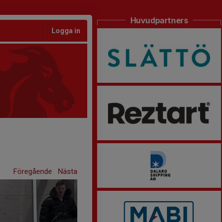
Huvudpartners
Logga in
Föregående
Nästa