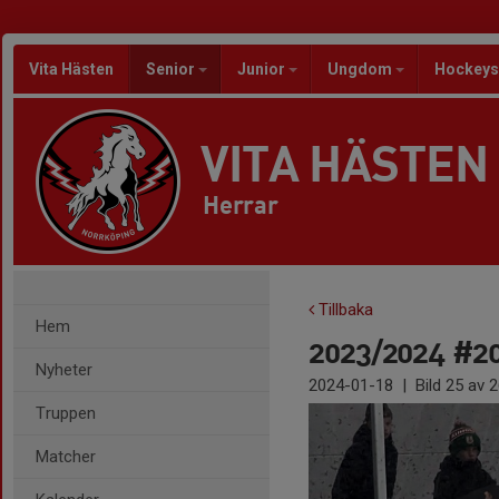
Vita Hästen
Senior
Junior
Ungdom
Hockeys
VITA HÄSTEN
Herrar
Tillbaka
Hem
2023/2024 #20
Nyheter
2024-01-18
|
Bild
25
av 2
Truppen
Matcher