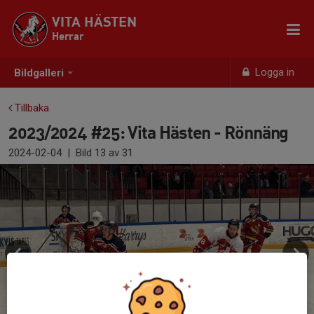
VITA HÄSTEN
Herrar
Logga in
Bildgalleri
Tillbaka
2023/2024 #25: Vita Hästen - Rönnäng
2024-02-04
|
Bild
13
av 31