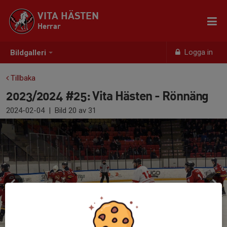
VITA HÄSTEN
Herrar
Logga in
Bildgalleri
Tillbaka
2023/2024 #25: Vita Hästen - Rönnäng
2024-02-04
|
Bild
20
av 31