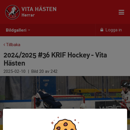
VITA HÄSTEN
Herrar
Logga in
Bildgalleri
Tillbaka
2024/2025 #36 KRIF Hockey - Vita
Hästen
2025-02-10
|
Bild
20
av 242