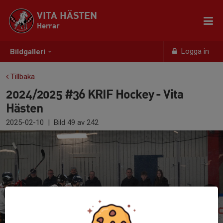
VITA HÄSTEN
Herrar
Logga in
Bildgalleri
Tillbaka
2024/2025 #36 KRIF Hockey - Vita
Hästen
2025-02-10
|
Bild
49
av 242