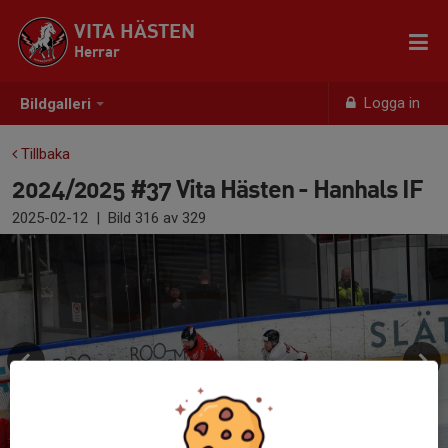
VITA HÄSTEN
Herrar
Logga in
Bildgalleri
Tillbaka
2024/2025 #37 Vita Hästen - Hanhals IF
2025-02-12
|
Bild
316
av 329