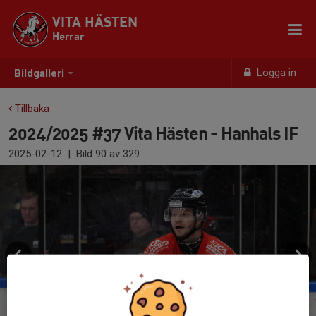
VITA HÄSTEN
Herrar
Logga in
Bildgalleri
Tillbaka
2024/2025 #37 Vita Hästen - Hanhals IF
2025-02-12
|
Bild
90
av 329