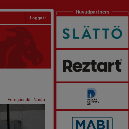
Huvudpartners
Logga in
Föregående
Nästa