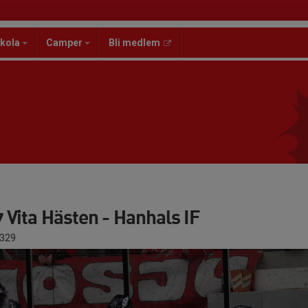
kola
Camper
Bli medlem
Vita Hästen - Hanhals IF
329