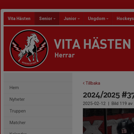
Vita Hästen
Senior
Junior
Ungdom
Hockeys
VITA HÄSTEN
Herrar
Tillbaka
Hem
2024/2025 #37 
Nyheter
2025-02-12
|
Bild
119
av 
Truppen
Matcher